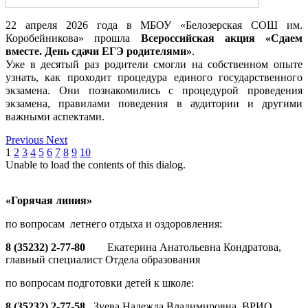
22 апреля 2026 года в МБОУ «Белозерская СОШ им.
Коробейникова» прошла
Всероссийская акция «Сдаем
вместе. День сдачи ЕГЭ родителями»
.
Уже в десятый раз родители смогли на собственном опыте
узнать, как проходит процедура единого государственного
экзамена. Они познакомились с процедурой проведения
экзамена, правилами поведения в аудитории и другими
важными аспектами.
Previous
Next
1
2
3
4
5
6
7
8
9
10
Unable to load the contents of this dialog.
«Горячая линия»
по вопросам летнего отдыха и оздоровления:
8 (35232) 2-77-80
Екатерина Анатольевна Кондратова,
главный специалист Отдела образования
по вопросам подготовки детей к школе:
8 (35232) 2-77-58
Зуева Надежда Владимировна, ВРИО