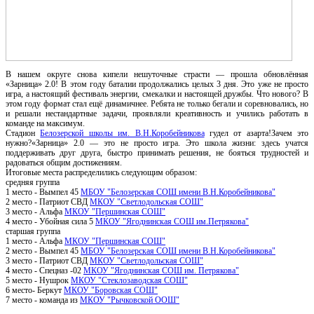
В нашем округе снова кипели нешуточные страсти — прошла обновлённая
«Зарница» 2.0! В этом году баталии продолжались целых 3 дня. Это уже не просто
игра, а настоящий фестиваль энергии, смекалки и настоящей дружбы. Что нового? В
этом году формат стал ещё динамичнее. Ребята не только бегали и соревновались, но
и решали нестандартные задачи, проявляли креативность и учились работать в
команде на максимум.
Стадион
Белозерской школы им. В.Н.Коробейникова
гудел от азарта!Зачем это
нужно?«Зарница» 2.0 — это не просто игра. Это школа жизни: здесь учатся
поддерживать друг друга, быстро принимать решения, не бояться трудностей и
радоваться общим достижениям.
Итоговые места распределились следующим образом:
средняя группа
1 место - Вымпел 45
МБОУ "Белозерская СОШ имени В.Н.Коробейникова"
2 место - Патриот СВД
МКОУ "Светлодольская СОШ"
3 место - Альфа
МКОУ "Першинская СОШ"
4 место - Убойная сила 5
МКОУ "Ягоднинская СОШ им.Петрякова"
старшая группа
1 место - Альфа
МКОУ "Першинская СОШ"
2 место - Вымпел 45
МБОУ "Белозерская СОШ имени В.Н.Коробейникова"
3 место - Патриот СВД
МКОУ "Светлодольская СОШ"
4 место - Спецназ -02
МКОУ "Ягоднинская СОШ им. Петрякова"
5 место - Нушрок
МКОУ "Стеклозаводская СОШ"
6 место- Беркут
МКОУ "Боровская СОШ"
7 место - команда из
МКОУ "Рычковской ООШ"