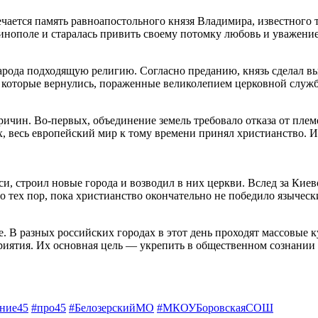
ечается память равноапостольного князя Владимира, известног
инополе и старалась привить своему потомку любовь и уважение
арода подходящую религию. Согласно преданию, князь сделал вы
и которые вернулись, пораженные великолепием церковной служ
чин. Во-первых, объединение земель требовало отказа от плем
х, весь европейский мир к тому времени принял христианство. И
и, строил новые города и возводил в них церкви. Вслед за Кие
о тех пор, пока христианство окончательно не победило языческ
е. В разных российских городах в этот день проходят массовые 
риятия. Их основная цель — укрепить в общественном сознании 
ание45
#про45
#БелозерскийМО
#МКОУБоровскаяСОШ