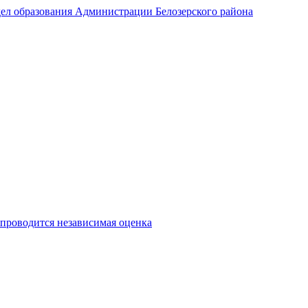
ел образования Администрации Белозерского района
 проводится независимая оценка