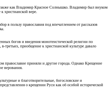
о также как Владимир Красное Солнышко. Владимир был внуком
 к христианской вере.
бор в пользу православия под впечатлением от рассказов
бы.
енных богов и введения монотеистической религии по
, в-третьих, приобщение к христианской культуре давало
вом православие приняли и другие города. Однако Крещение
ие верования.
культурные и благотворительные, богословские и
представления о крещении Руси как об особой исторической