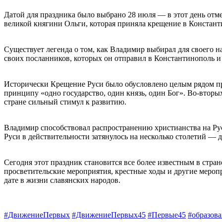
Датой для праздника было выбрано 28 июля — в этот день отм
великой княгини Ольги, которая приняла крещение в Констант
Существует легенда о том, как Владимир выбирал для своего н
своих посланников, которых он отправил в Константинополь 
Исторически Крещение Руси было обусловлено целым рядом при
принципу «одно государство, один князь, один Бог». Во-вторы
стране сильный стимул к развитию.
Владимир способствовал распространению христианства на Рус
Руси в действительности затянулось на несколько столетий — д
Сегодня этот праздник становится все более известным в стран
просветительские мероприятия, крестные ходы и другие мероп
дате в жизни славянских народов.
#ДвижениеПервых
#ДвижениеПервых45
#Первые45
#образов