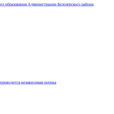
ел образования Администрации Белозерского района
 проводится независимая оценка