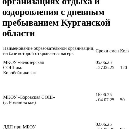
организациях отдыха и
оздоровления с дневным
пребыванием Курганской
области
Наименование образовательной организации,
​Сроки смен
​Кол
на базе которой открывается лагерь
​МКОУ «Белозерская
​05.06.25
СОШ им.
- 27.06.25
​120
Коробейникова»
​16.06.25
​МКОУ «Боровская СОШ»
- 04.07.25
​50
(с. Романовское)
​02.06.25
​ЛДП при МБОУ