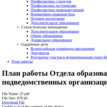
Профилактика суицидов
Профилактика экстремизма
Профилактика правонарушений
Нормативно-правовая база
Половое воспитание
Дополнительное образование
Статистическое наблюдение
Дополнительное образование
Общее образование
Дошкольное образование
Одарённые дети
Всероссийская олимпиада школьников
Документы
Результаты участия в муниципальном этапе 
План работы
План работы Отдела образова
подведомственных организаци
File Name:
25 pdf
File Size:
878 kb
Download File
Unable to load the contents of this dialog.