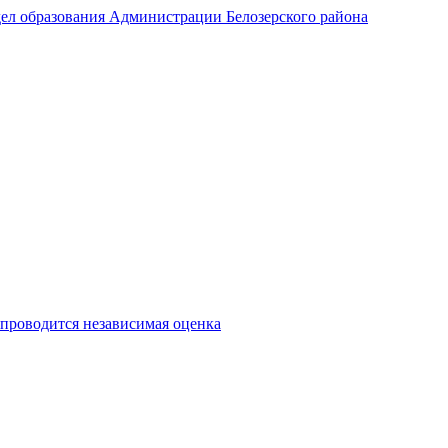
ел образования Администрации Белозерского района
 проводится независимая оценка