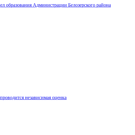
ел образования Администрации Белозерского района
 проводится независимая оценка