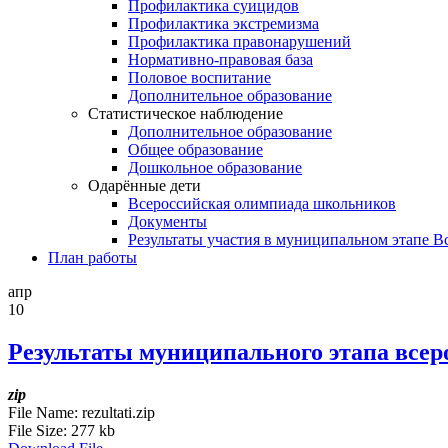
Профилактика суицидов
Профилактика экстремизма
Профилактика правонарушений
Нормативно-правовая база
Половое воспитание
Дополнительное образование
Статистическое наблюдение
Дополнительное образование
Общее образование
Дошкольное образование
Одарённые дети
Всероссийская олимпиада школьников
Документы
Результаты участия в муниципальном этапе 
План работы
апр
10
Результаты муниципального этапа всер
zip
File Name:
rezultati.zip
File Size:
277 kb