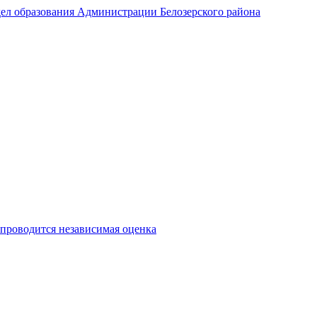
ел образования Администрации Белозерского района
 проводится независимая оценка