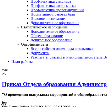
Профилактика суицидов
Профилактика экстремизма
Профилактика правонарушений
Нормативно-правовая база
Половое воспитание
Дополнительное образование
Статистическое наблюдение
Дополнительное образование
Общее образование
Дошкольное образование
Одарённые дети
Всероссийская олимпиада школьников
Документы
Результаты участия в муниципальном этапе 
План работы
мая
25
Приказ Отдела образования Администра
"О проведении выпускных мероприятий в общеобразователь
jpg
File Name:
Prikaz_MOUO_N22_07.04.2026.jpg