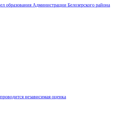
ел образования Администрации Белозерского района
 проводится независимая оценка