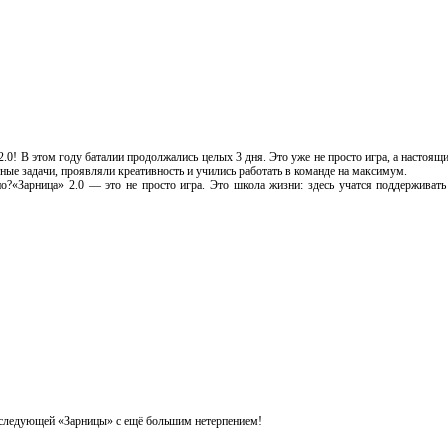
0! В этом году баталии продолжались целых 3 дня. Это уже не просто игра, а настоящ
тные задачи, проявляли креативность и учились работать в команде на максимум.
но?«Зарница» 2.0 — это не просто игра. Это школа жизни: здесь учатся поддерживать
м следующей «Зарницы» с ещё большим нетерпением!