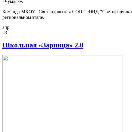
«Чумляк».
Команда МКОУ "Светлодольская СОШ" ЮИД "Светофорчики " в
региональном этапе.
апр
23
Школьная «Зарница» 2.0