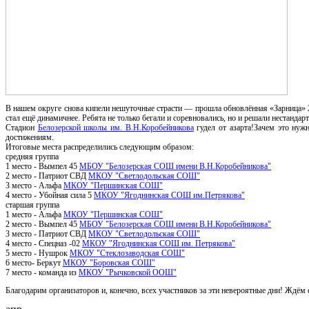
В нашем округе снова кипели нешуточные страсти — прошла обновлённая «Зарница» 2.
стал ещё динамичнее. Ребята не только бегали и соревновались, но и решали нестандар
Стадион
Белозерской школы им. В.Н.Коробейникова
гудел от азарта!Зачем это нуж
достижениям.
Итоговые места распределились следующим образом:
средняя группа
1 место - Вымпел 45
МБОУ "Белозерская СОШ имени В.Н.Коробейникова"
2 место - Патриот СВД
МКОУ "Светлодольская СОШ"
3 место - Альфа
МКОУ "Першинская СОШ"
4 место - Убойная сила 5
МКОУ "Ягоднинская СОШ им.Петрякова"
старшая группа
1 место - Альфа
МКОУ "Першинская СОШ"
2 место - Вымпел 45
МБОУ "Белозерская СОШ имени В.Н.Коробейникова"
3 место - Патриот СВД
МКОУ "Светлодольская СОШ"
4 место - Спецназ -02
МКОУ "Ягоднинская СОШ им. Петрякова"
5 место - Нушрок
МКОУ "Стеклозаводская СОШ"
6 место- Беркут
МКОУ "Боровская СОШ"
7 место - команда из
МКОУ "Рычковской ООШ"
Благодарим организаторов и, конечно, всех участников за эти невероятные дни! Ждё