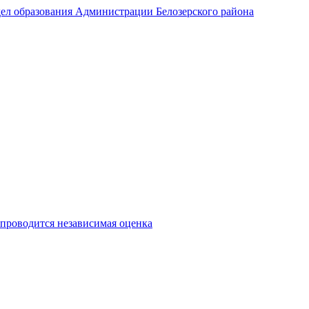
ел образования Администрации Белозерского района
 проводится независимая оценка