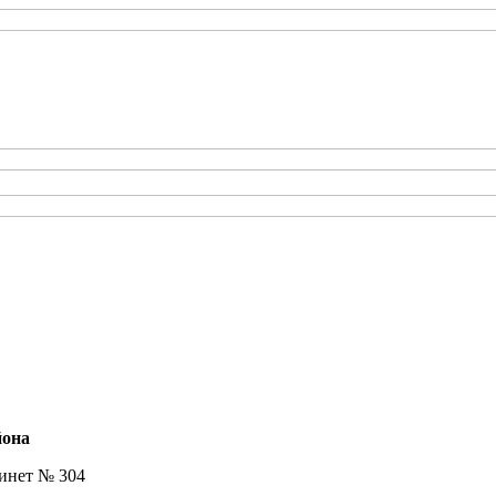
йона
бинет № 304