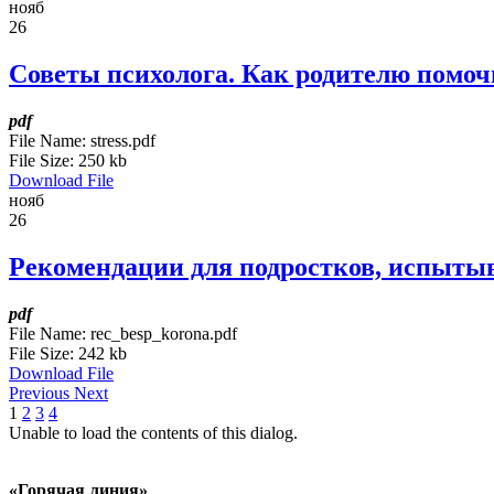
нояб
26
Советы психолога. Как родителю помочь
pdf
File Name:
stress.pdf
File Size:
250 kb
Download File
нояб
26
Рекомендации для подростков, испыты
pdf
File Name:
rec_besp_korona.pdf
File Size:
242 kb
Download File
Previous
Next
1
2
3
4
Unable to load the contents of this dialog.
«Горячая линия»