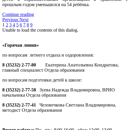
прошлым годом уменьшился на 54 ребёнка.
Continue reading
Previous
Next
1
2
3
4
5
6
7
8
9
Unable to load the contents of this dialog.
«Горячая линия»
по вопросам летнего отдыха и оздоровления:
8 (35232) 2-77-80
Екатерина Анатольевна Кондратова,
главный специалист Отдела образования
по вопросам подготовки детей к школе:
8 (35232) 2-77-58
Зуева Надежда Владимировна, ВРИО
начальника Отдела образования
8 (35232) 2-77-41
Человечкова Светлана Владимировна,
методист Отдела образования
Время работы:
Пн.–пт.: 8:00-16:00, обед: 12:00–13:00