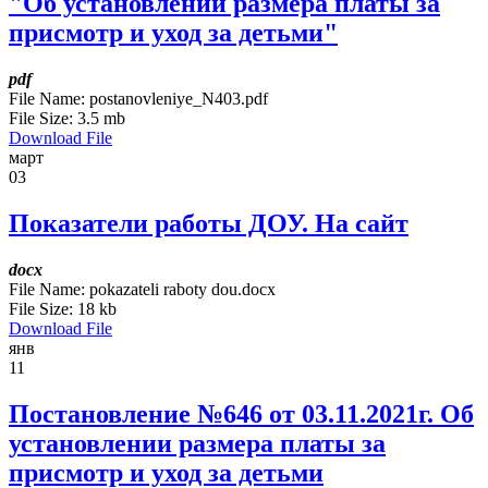
"Об установлении размера платы за
присмотр и уход за детьми"
pdf
File Name:
postanovleniye_N403.pdf
File Size:
3.5 mb
Download File
март
03
Показатели работы ДОУ. На сайт
docx
File Name:
pokazateli raboty dou.docx
File Size:
18 kb
Download File
янв
11
Постановление №646 от 03.11.2021г. Об
установлении размера платы за
присмотр и уход за детьми