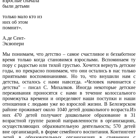
взрослые сначала
были детьми
только мало кто из
них об этом
помнит».
А.де Сент-
Экзюпери
Мы понимаем, что детство – самое счастливое и беззаботное
время только когда становимся взрослыми. Вспоминаем ту
пору с радостью или тихой грустью. Хочется вернуть детские
годы, но прекрасно понимаем, что они остались в нас только
приятными воспоминаниями. Но то, что внушили нам с
детства, осталось с нами навсегда. «Человек начинается с
детства" – писал С. Михалков. Иногда некоторые детские
переживания проносятся с нами в течение колоссального
промежутка времени и определяют наши поступки и наши
отношения с людьми уже во взрослой жизни. В Белозерском
районе проживает около 1040 детей дошкольного возраста.Из
них 470 детей получают дошкольное образование в 31
возрастной группе разной направленности в организациях,
осуществляющих образовательную деятельность; 570 детей
вне организаций, в форме семейного воспитания. Контингент
детей в образовательных организациях в сравнении с